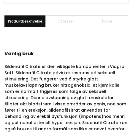
Produktbeskrivelse
Attester
Pakke
Vanlig bruk
Sildenafil Citrate er den viktigste komponenten i Viagra
Soft.
Sildenafil Citrate påvirker respons på seksuell
stimulering. Det fungerer ved å styrke glatt
muskelavslapning bruker nitrogenoksid, et kjemikalie
som er normalt frigjøres som følge av seksuell
stimulering. Denne avslapning av glatt muskulatur
tillater økt blodstrøm i visse områder av penis, noe som
fører til en ereksjon.
Sildenafilsitrat anvendes for
behandling av erektil dysfunksjon (impotens)hos menn
og pulmonal arteriell hypertensjon.
Sildenafil Citrate kan
også brukes til andre formål som ikke er nevnt ovenfor.